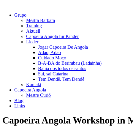
Grupo
Mestra Barbara
Training
Aktuell
Capoeira Angola für Kinder
Lieder
Jogar Capoeira De Angola
Adão, Adão
Cuidado Moço
B-A-BA do Berimbau (Ladainha)
Bahia dos todos os santos
Sai, sai Catarina
Tem Dendê, Tem Dendê
Kontakt
Capoeira Angola
Mestre Curió
Blog
Links
Capoeira Angola Workshop in