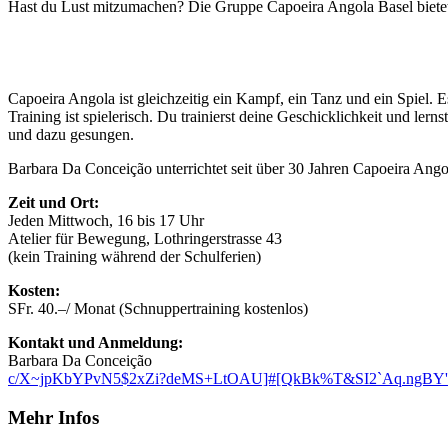
Hast du Lust mitzumachen? Die Gruppe Capoeira Angola Basel bietet
Capoeira Angola ist gleichzeitig ein Kampf, ein Tanz und ein Spiel. 
Training ist spielerisch. Du trainierst deine Geschicklichkeit und l
und dazu gesungen.
Barbara Da Conceição unterrichtet seit über 30 Jahren Capoeira Angol
Zeit und Ort:
Jeden Mittwoch, 16 bis 17 Uhr
Atelier für Bewegung, Lothringerstrasse 43
(kein Training während der Schulferien)
Kosten:
SFr. 40.–/ Monat (Schnuppertraining kostenlos)
Kontakt und Anmeldung:
Barbara Da Conceição
c/X~jpKbYPvN5$2xZi?deMS+LtOAU]#[QkBk%T&SI2`Aq.ngBY'
Mehr Infos