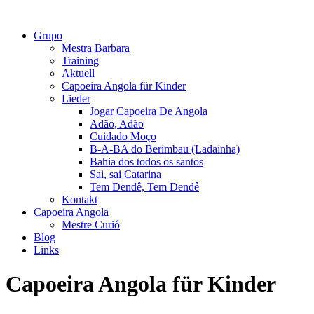
Grupo
Mestra Barbara
Training
Aktuell
Capoeira Angola für Kinder
Lieder
Jogar Capoeira De Angola
Adão, Adão
Cuidado Moço
B-A-BA do Berimbau (Ladainha)
Bahia dos todos os santos
Sai, sai Catarina
Tem Dendê, Tem Dendê
Kontakt
Capoeira Angola
Mestre Curió
Blog
Links
Capoeira Angola für Kinder