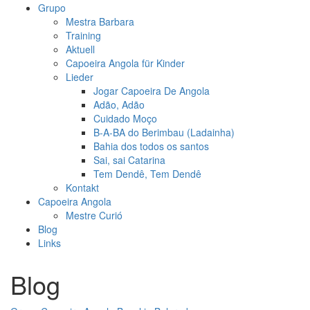
Grupo
Mestra Barbara
Training
Aktuell
Capoeira Angola für Kinder
Lieder
Jogar Capoeira De Angola
Adão, Adão
Cuidado Moço
B-A-BA do Berimbau (Ladainha)
Bahia dos todos os santos
Sai, sai Catarina
Tem Dendê, Tem Dendê
Kontakt
Capoeira Angola
Mestre Curió
Blog
Links
Blog